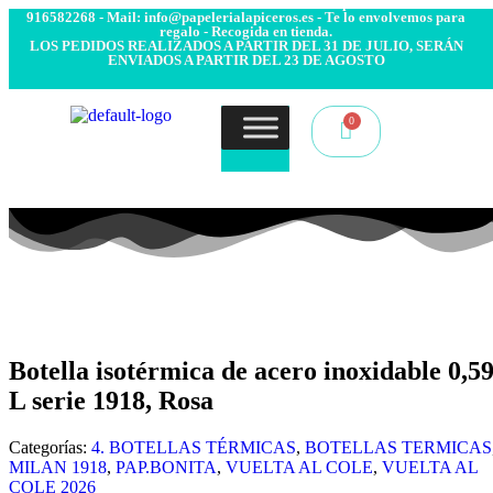
- Envío 24/48h. 4.99€ Gratis desde 50€ de compra - Contacto:
916582268 - Mail: info@papelerialapiceros.es - Te lo envolvemos para
regalo - Recogida en tienda.
LOS PEDIDOS REALIZADOS A PARTIR DEL 31 DE JULIO, SERÁN
ENVIADOS A PARTIR DEL 23 DE AGOSTO
Botella isotérmica de acero inoxidable 0,5
L serie 1918, Rosa
Categorías:
4. BOTELLAS TÉRMICAS
,
BOTELLAS TERMICAS
MILAN 1918
,
PAP.BONITA
,
VUELTA AL COLE
,
VUELTA AL
COLE 2026