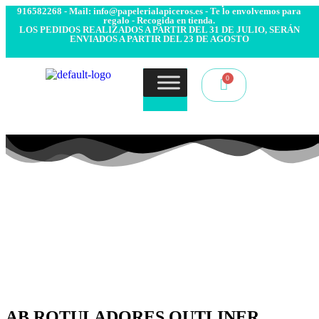
- Envío 24/48h. 4.99€ Gratis desde 50€ de compra - Contacto:
916582268 - Mail: info@papelerialapiceros.es - Te lo envolvemos para
regalo - Recogida en tienda.
LOS PEDIDOS REALIZADOS A PARTIR DEL 31 DE JULIO, SERÁN
ENVIADOS A PARTIR DEL 23 DE AGOSTO
AB ROTULADORES OUTLINER